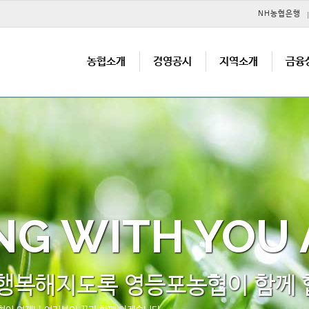
메뉴 건너뛰기
NH농협은행
농협소개
경영공시
지역소개
금융
NG WITH YOU
 행복해지도록 영등포농협이 함께