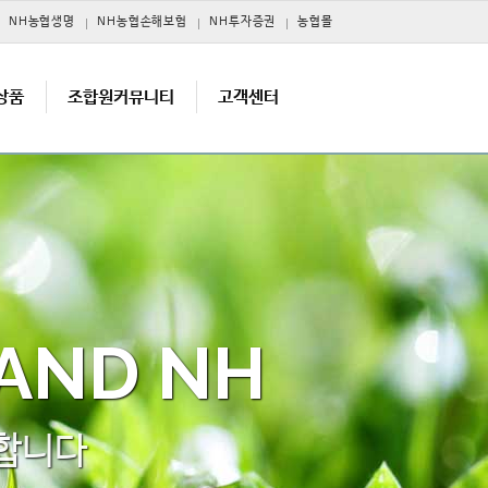
NH농협생명
NH농협손해보험
NH투자증권
농협몰
상품
조합원커뮤니티
고객센터
 AND NH
 합니다