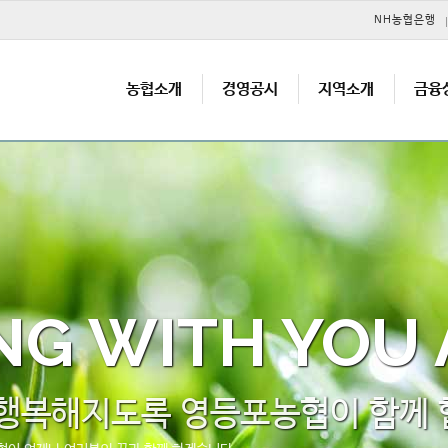
메뉴 건너뛰기
NH농협은행
농협소개
경영공시
지역소개
금융
NG WITH YOU
 행복해지도록 영등포농협이 함께