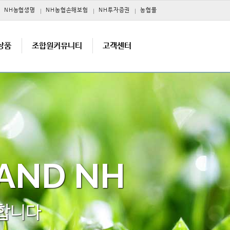
NH농협생명
NH농협손해보험
NH투자증권
농협몰
상품
조합원커뮤니티
고객센터
 AND NH
 합니다