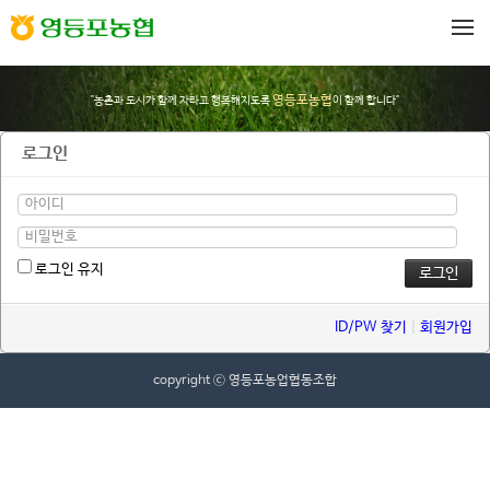
메뉴 건너뛰기
영등포농협
"농촌과 도시가 함께 자라고 행복해지도록
이 함께 합니다"
로그인
로그인 유지
ID/PW 찾기
|
회원가입
copyright ⓒ 영등포농업협동조합