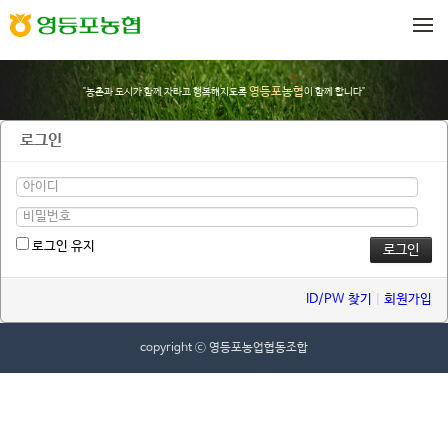
메뉴 건너뛰기
영등포농협
"농촌과 도시가 함께 자라고 행복해지도록
이 함께 합니다"
로그인
로그인 유지
ID/PW 찾기
|
회원가입
copyright ⓒ 영등포농업협동조합