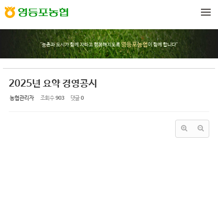
Sketchbook5, 스케치북5
Sketchbook5, 스케치북5
메뉴 건너뛰기
영등포농협
"농촌과 도시가 함께 자라고 행복해지도록
이 함께 합니다"
2025년 요약 경영공시
농협관리자
조회 수
903
댓글
0