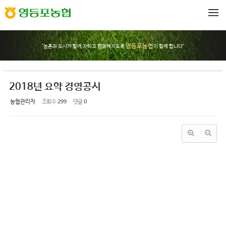
Sketchbook5, 스케치북5
Sketchbook5, 스케치북5
메뉴 건너뛰기
영등포농협
"농촌과 도시가 함께 자라고 행복해지도록
이 함께 합니다"
2018년 요약 경영공시
농협관리자
조회 수
299
댓글
0