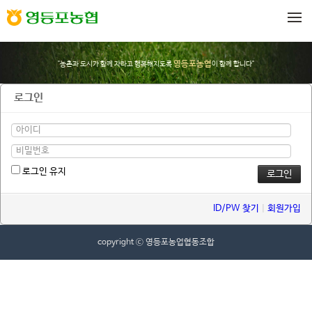
메뉴 건너뛰기
영등포농협
"농촌과 도시가 함께 자라고 행복해지도록
이 함께 합니다"
로그인
로그인 유지
ID/PW 찾기
|
회원가입
copyright ⓒ 영등포농업협동조합