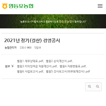
Sketchbook5, 스케치북5
Sketchbook5, 스케치북5
메뉴 건너뛰기
영등포농협
"농촌과 도시가 함께 자라고 행복해지도록
이 함께 합니다"
2021년 정기(결산) 경영공시
농협관리자
조회 수
903
댓글
0
별첨1.재무상태표.pdf
,
별첨2.손익계산서.pdf
,
6
첨부
'
'
별첨3.이익잉여금 처분계산서.pdf
,
별첨4.자본변동표.pdf
,
별첨6.사업보고서.pdf
,
별첨5.감사보고서(외부회계감사).pdf