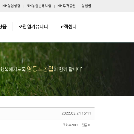
NH농협생명
NH농협손해보험
NH투자증권
농협몰
상품
조합원커뮤니티
고객센터
영등포농협
고 행복해지도록
이 함께 합니다"
2022.03.24 16:11
조회 수
909
댓글
0