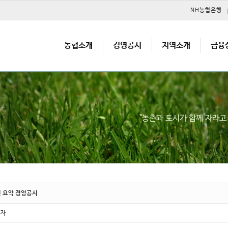
메뉴 건너뛰기
NH농협은행
농협소개
경영공시
지역소개
금융
"농촌과 도시가 함께 자라
년 요약 경영공시
리자