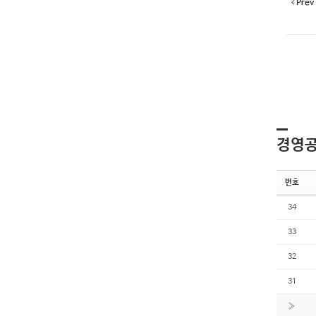
Prev
경영
번호
34
33
32
31
»