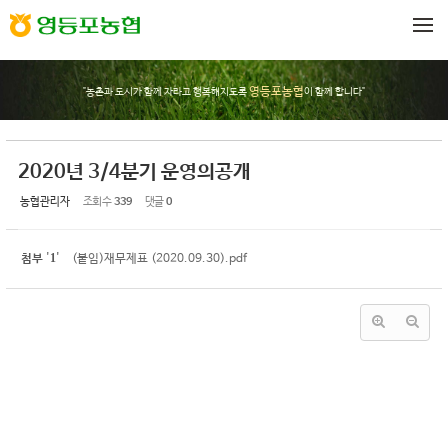
Sketchbook5, 스케치북5
Sketchbook5, 스케치북5
메뉴 건너뛰기
영등포농협
"농촌과 도시가 함께 자라고 행복해지도록
이 함께 합니다"
2020년 3/4분기 운영의공개
농협관리자
조회 수
339
댓글
0
1
첨부
'
'
(붙임)재무제표 (2020.09.30).pdf