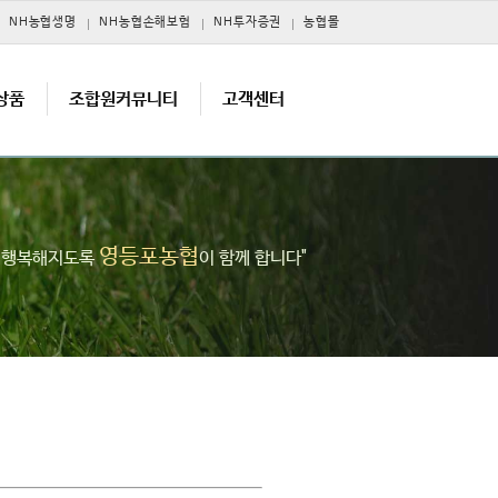
NH농협생명
NH농협손해보험
NH투자증권
농협몰
상품
조합원커뮤니티
고객센터
영등포농협
고 행복해지도록
이 함께 합니다"