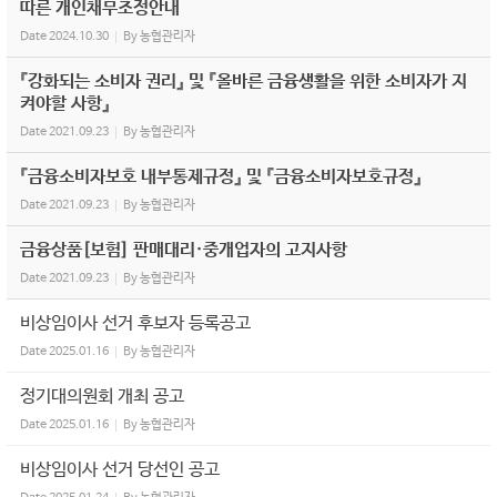
따른 개인채무조정안내
Date
2024.10.30
By
농협관리자
『강화되는 소비자 권리』 및 『올바른 금융생활을 위한 소비자가 지
켜야할 사항』
Date
2021.09.23
By
농협관리자
『금융소비자보호 내부통제규정』 및 『금융소비자보호규정』
Date
2021.09.23
By
농협관리자
금융상품[보험] 판매대리·중개업자의 고지사항
Date
2021.09.23
By
농협관리자
비상임이사 선거 후보자 등록공고
Date
2025.01.16
By
농협관리자
정기대의원회 개최 공고
Date
2025.01.16
By
농협관리자
비상임이사 선거 당선인 공고