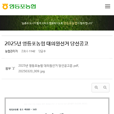
Sketchbook5, 스케치북5
Sketchbook5, 스케치북5
메뉴 건너뛰기
영등포농협
"농촌과 도시가 함께 자라고 행복해지도록
이 함께 합니다"
2025년 영등포농협 대의원선거 당선공고
농협관리자
조회 수
1142
댓글
0
2025년 영등포농협 대의원선거 당선공고문.pdf
,
2
첨부
'
'
20250320_009.jpg