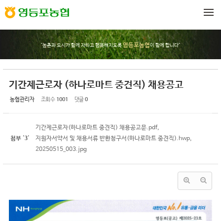
Sketchbook5, 스케치북5
Sketchbook5, 스케치북5
메뉴 건너뛰기
영등포농협
"농촌과 도시가 함께 자라고 행복해지도록
이 함께 합니다"
기간제근로자 (하나로마트 중견직) 채용공고
농협관리자
조회 수
1001
댓글
0
기간제근로자(하나로마트 중견직) 채용공고문.pdf
,
3
첨부
'
'
지원자서약서 및 채용서류 반환청구서(하나로마트 중견직).hwp
,
20250515_003.jpg