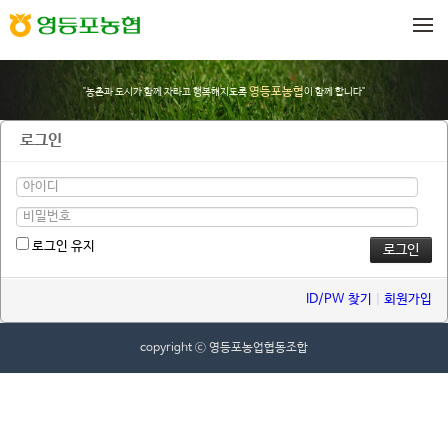
메뉴 건너뛰기
영등포농협
"농촌과 도시가 함께 자라고 행복해지도록
이 함께 합니다"
로그인
로그인 유지
ID/PW 찾기
|
회원가입
copyright ⓒ 영등포농업협동조합