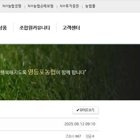
NH농협생명
NH농협손해보험
NH투자증권
농협몰
상품
조합원커뮤니티
고객센터
영등포농협
고 행복해지도록
이 함께 합니다"
✔
뷰어로 보기
2025.09.12 09:10
조회 수
867
댓글
0