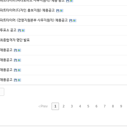
파트타이머(하나로마트 사무지원직) 채용 공고
파트타이머(디자인.홍보지원) 채용공고
파트타이머 (경영지원본부 사무지원직) 채용공고
투표소 공고
최종합격자 명단 발표
채용공고
채용공고
채용공고
채용공고
Prev
1
2
3
4
5
6
7
8
9