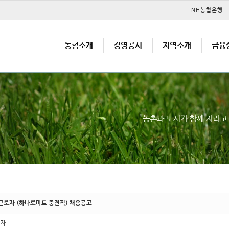
메뉴 건너뛰기
NH농협은행
농협소개
경영공시
지역소개
금융
"농촌과 도시가 함께 자라
근로자 (하나로마트 중견직) 채용공고
리자