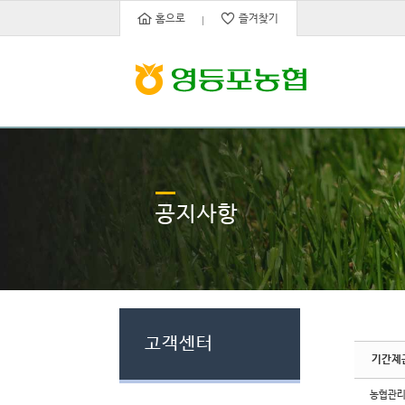
Sketchbook5, 스케치북5
Sketchbook5, 스케치북5
홈으로
즐겨찾기
공지사항
고객센터
기간제
농협관