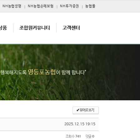
NH농협생명
NH농협손해보험
NH투자증권
농협몰
상품
조합원커뮤니티
고객센터
영등포농협
고 행복해지도록
이 함께 합니다"
✔
뷰어로 보기
2025.12.15 19:15
조회 수
741
댓글
0