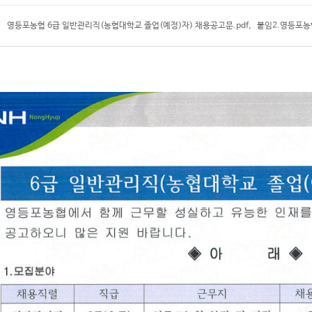
영등포농협 6급 일반관리직(농협대학교 졸업(예정)자) 채용공고문.pdf
,
붙임2.영등포농