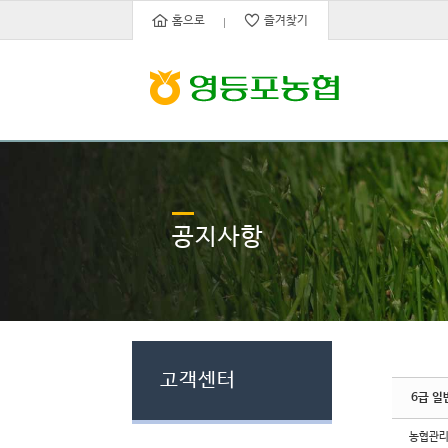
Sketchbook5, 스케치북5
Sketchbook5, 스케치북5
홈으로
즐겨찾기
공지사항
고객센터
6급 일
농협관