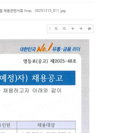
협 채용관련서류.hwp
,
20251215_011.jpg
?