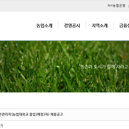
메뉴 건너뛰기
NH농협은행
농협소개
경영공시
지역소개
금융
"농촌과 도시가 함께 자라
반관리직(농협대학교 졸업(예정)자) 채용공고
리자