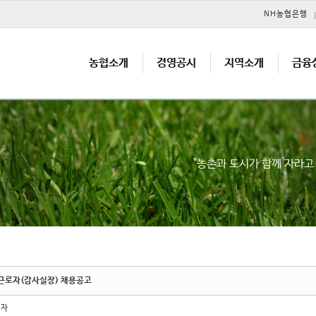
메뉴 건너뛰기
NH농협은행
농협소개
경영공시
지역소개
금융
"농촌과 도시가 함께 자라
근로자(감사실장) 채용공고
리자