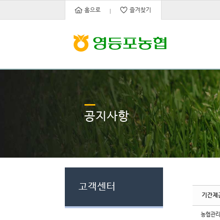
Sketchbook5, 스케치북5
Sketchbook5, 스케치북5
홈으로
즐겨찾기
공지사항
고객센터
기간제
농협관