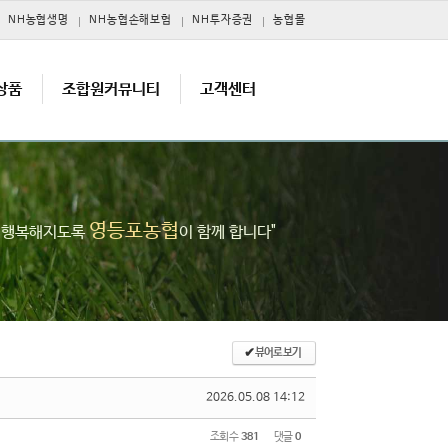
NH농협생명
NH농협손해보험
NH투자증권
농협몰
상품
조합원커뮤니티
고객센터
영등포농협
고 행복해지도록
이 함께 합니다"
✔
뷰어로 보기
2026.05.08 14:12
조회 수
381
댓글
0