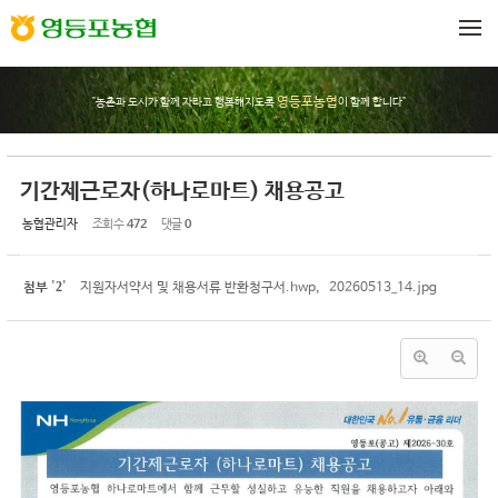
Sketchbook5, 스케치북5
Sketchbook5, 스케치북5
메뉴 건너뛰기
영등포농협
"농촌과 도시가 함께 자라고 행복해지도록
이 함께 합니다"
기간제근로자(하나로마트) 채용공고
농협관리자
조회 수
472
댓글
0
2
첨부
'
'
지원자서약서 및 채용서류 반환청구서.hwp
,
20260513_14.jpg