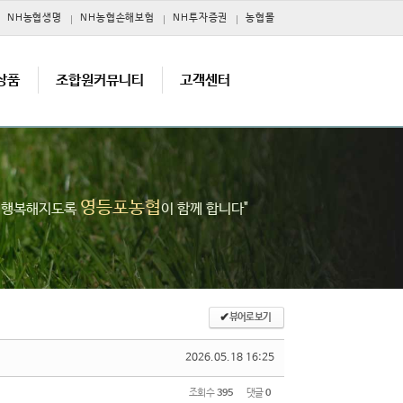
NH농협생명
NH농협손해보험
NH투자증권
농협몰
상품
조합원커뮤니티
고객센터
영등포농협
고 행복해지도록
이 함께 합니다"
✔
뷰어로 보기
2026.05.18 16:25
조회 수
395
댓글
0