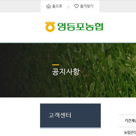
Sketchbook5, 스케치북5
Sketchbook5, 스케치북5
홈으로
즐겨찾기
공지사항
고객센터
기간제
농협관