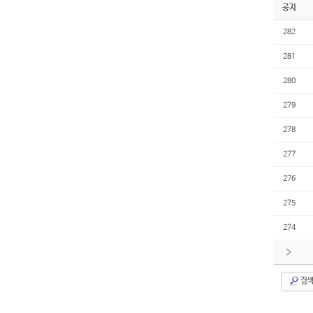
공지
282
281
280
279
278
277
276
275
274
»
검색