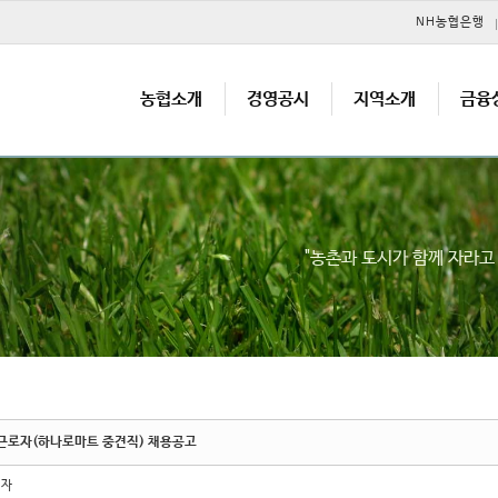
메뉴 건너뛰기
NH농협은행
농협소개
경영공시
지역소개
금융
"농촌과 도시가 함께 자라
근로자(하나로마트 중견직) 채용공고
리자