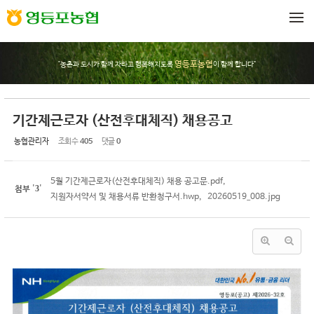
Sketchbook5, 스케치북5
Sketchbook5, 스케치북5
메뉴 건너뛰기
영등포농협
"농촌과 도시가 함께 자라고 행복해지도록
이 함께 합니다"
기간제근로자 (산전후대체직) 채용공고
농협관리자
조회 수
405
댓글
0
5월 기간제근로자(산전후대체직) 채용 공고문.pdf
,
3
첨부
'
'
지원자서약서 및 채용서류 반환청구서.hwp
,
20260519_008.jpg