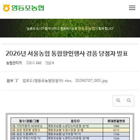
Sketchbook5, 스케치북5
Sketchbook5, 스케치북5
메뉴 건너뛰기
영등포농협
"농촌과 도시가 함께 자라고 행복해지도록
이 함께 합니다"
2026년 서울농협 통합할인행사 경품 당첨자 발표
농협관리자
조회 수
242
댓글
0
2
첨부
'
'
업로드(영등포농협당첨자).xlsx
,
20260707_005.jpg