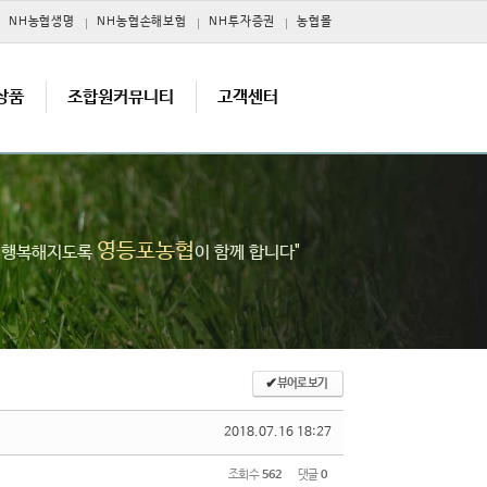
NH농협생명
NH농협손해보험
NH투자증권
농협몰
상품
조합원커뮤니티
고객센터
영등포농협
고 행복해지도록
이 함께 합니다"
✔
뷰어로 보기
2018.07.16 18:27
조회 수
562
댓글
0