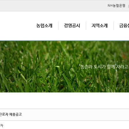
메뉴 건너뛰기
NH농협은행
농협소개
경영공시
지역소개
금융
"농촌과 도시가 함께 자라
근로자 채용공고
리자