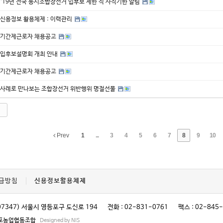
‘19년 전국 동시조합장선거 입후보 제한 직 사직기한 알림
신용정보 활용체제 : 이력관리
기간제근로자 채용공고
입후보설명회 개최 안내
기간제근로자 채용공고
사례로 만나보는 조합장선거 위반행위 명절선물
Prev
1
...
3
4
5
6
7
8
9
10
급방침
신용정보활용체제
07347) 서울시 영등포구 도신로 194
전화 : 02-831-0761
팩스 : 02-845
영등포농업협동조합
Designed by NIS