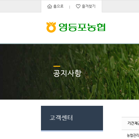
Sketchbook5, 스케치북5
Sketchbook5, 스케치북5
홈으로
즐겨찾기
공지사항
고객센터
기간제
농협관