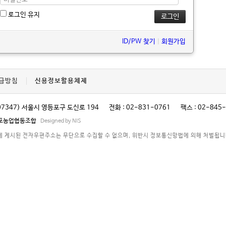
로그인 유지
ID/PW 찾기
|
회원가입
급방침
신용정보활용체제
07347) 서울시 영등포구 도신로 194
전화 : 02-831-0761
팩스 : 02-845
영등포농업협동조합
Designed by NIS
 게시된 전자우편주소는 무단으로 수집할 수 없으며, 위반시 정보통신망법에 의해 처벌됩니