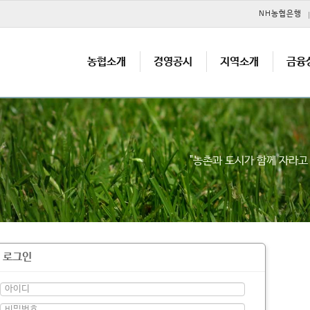
메뉴 건너뛰기
NH농협은행
농협소개
경영공시
지역소개
금융
"농촌과 도시가 함께 자라
로그인