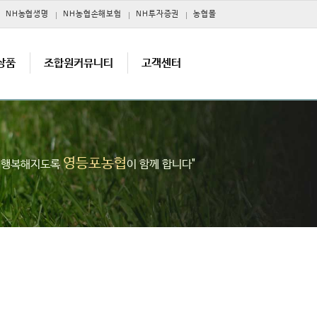
NH농협생명
NH농협손해보험
NH투자증권
농협몰
상품
조합원커뮤니티
고객센터
영등포농협
고 행복해지도록
이 함께 합니다"