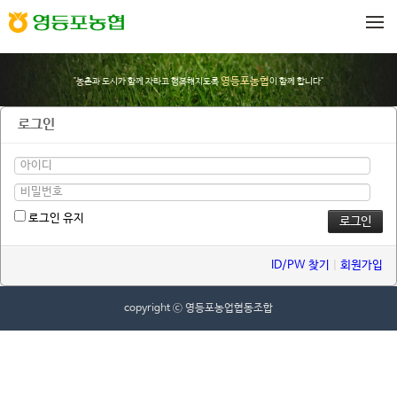
메뉴 건너뛰기
영등포농협
"농촌과 도시가 함께 자라고 행복해지도록
이 함께 합니다"
로그인
로그인 유지
ID/PW 찾기
|
회원가입
copyright ⓒ 영등포농업협동조합