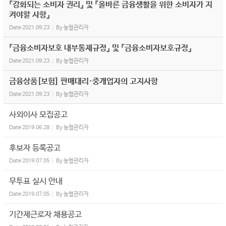
『강화되는 소비자 권리』 및 『올바른 금융생활을 위한 소비자가 지
켜야할 사항』
Date
2021.09.23
By
농협관리자
『금융소비자보호 내부통제규정』 및 『금융소비자보호규정』
Date
2021.09.23
By
농협관리자
금융상품[보험] 판매대리·중개업자의 고지사항
Date
2021.09.23
By
농협관리자
사외이사 모집공고
Date
2019.06.28
By
농협관리자
후보자 등록공고
Date
2019.07.05
By
농협관리자
무투표 실시 안내
Date
2019.07.05
By
농협관리자
기간제근로자 채용공고