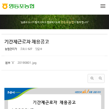
Sketchbook5, 스케치북5
Sketchbook5, 스케치북5
메뉴 건너뛰기
영등포농협
"농촌과 도시가 함께 자라고 행복해지도록
이 함께 합니다"
기간제근로자 채용공고
농협관리자
조회 수
527
댓글
0
1
첨부
'
'
20190801.jpg