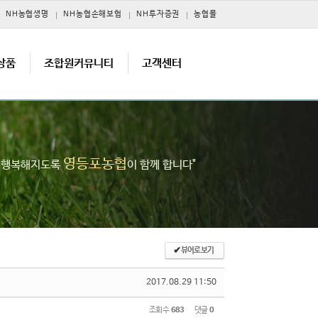
NH농협생명
NH농협손해보험
NH투자증권
농협몰
상품
조합원커뮤니티
고객센터
영등포농협
고 행복해지도록
이 함께 합니다"
✔
뷰어로 보기
2017.08.29 11:50
조회 수
683
댓글
0