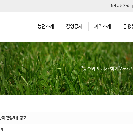
메뉴 건너뛰기
NH농협은행
농협소개
경영공시
지역소개
금융
"농촌과 도시가 함께 자라
반직 전형채용 공고
리자