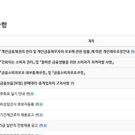
사항
제목
「개인금융채권의 관리 및 개인금융채무자의 보호에 관한 법률」에 따른 개인채무조정안내
『강화되는 소비자 권리』 및 『올바른 금융생활을 위한 소비자가 지켜야할 사항』
『금융소비자보호 내부통제규정』 및 『금융소비자보호규정』
금융상품[보험] 판매대리·중개업자의 고지사항
무투표 실시 안내
비상임감사 후보자등록
기간제근로자 채용공고
5급 일반직 전형채용 공고