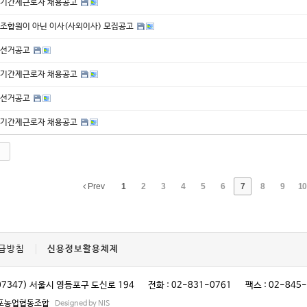
기간제근로자 채용공고
조합원이 아닌 이사(사외이사) 모집공고
선거공고
기간제근로자 채용공고
선거공고
기간제근로자 채용공고
Prev
1
2
3
4
5
6
7
8
9
10
급방침
신용정보활용체제
07347) 서울시 영등포구 도신로 194
전화 : 02-831-0761
팩스 : 02-845
영등포농업협동조합
Designed by NIS