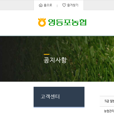
Sketchbook5, 스케치북5
Sketchbook5, 스케치북5
홈으로
즐겨찾기
공지사항
고객센터
5급 일
농협관