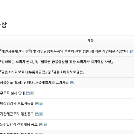
사항
제목
「개인금융채권의 관리 및 개인금융채무자의 보호에 관한 법률」에 따른 개인채무조정안내
『강화되는 소비자 권리』 및 『올바른 금융생활을 위한 소비자가 지켜야할 사항』
『금융소비자보호 내부통제규정』 및 『금융소비자보호규정』
금융상품[보험] 판매대리·중개업자의 고지사항
무투표 실시 안내
비상임감사 후보자등록
기간제근로자 채용공고
5급 일반직 전형채용 공고