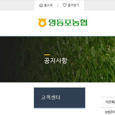
Sketchbook5, 스케치북5
Sketchbook5, 스케치북5
홈으로
즐겨찾기
공지사항
고객센터
기간제
농협관