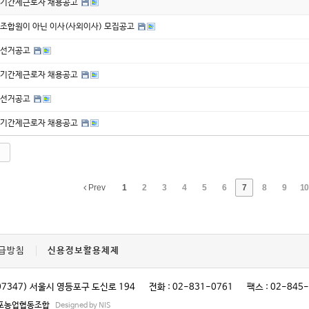
기간제근로자 채용공고
조합원이 아닌 이사(사외이사) 모집공고
선거공고
기간제근로자 채용공고
선거공고
기간제근로자 채용공고
Prev
1
2
3
4
5
6
7
8
9
10
급방침
신용정보활용체제
07347) 서울시 영등포구 도신로 194
전화 : 02-831-0761
팩스 : 02-845
영등포농업협동조합
Designed by NIS