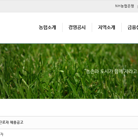
메뉴 건너뛰기
NH농협은행
농협소개
경영공시
지역소개
금융
"농촌과 도시가 함께 자라
근로자 채용공고
리자