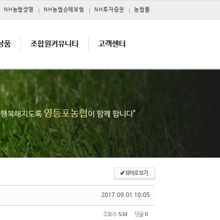
NH농협생명
NH농협손해보험
NH투자증권
농협몰
상품
조합원커뮤니티
고객센터
영등포농협
고 행복해지도록
이 함께 합니다"
✔
뷰어로 보기
2017.09.01 10:05
조회 수
534
댓글
0