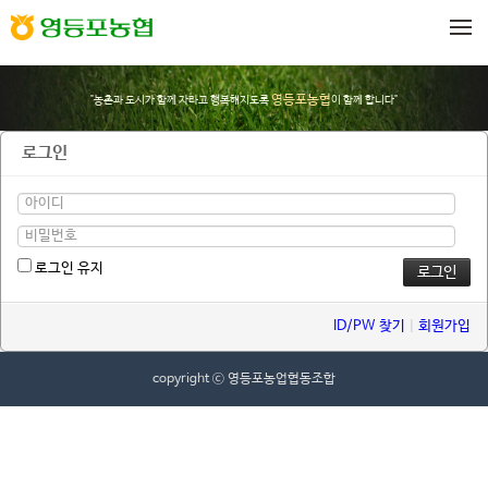
메뉴 건너뛰기
영등포농협
"농촌과 도시가 함께 자라고 행복해지도록
이 함께 합니다"
로그인
로그인 유지
ID/PW 찾기
|
회원가입
copyright ⓒ 영등포농업협동조합