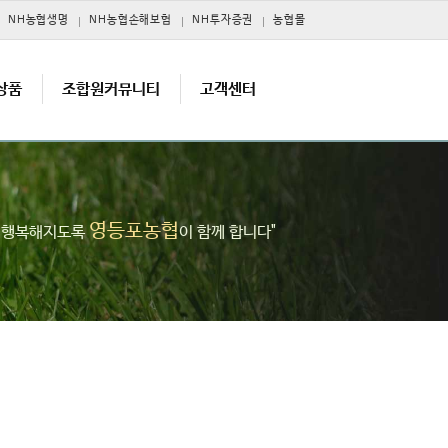
NH농협생명
NH농협손해보험
NH투자증권
농협몰
상품
조합원커뮤니티
고객센터
영등포농협
고 행복해지도록
이 함께 합니다"