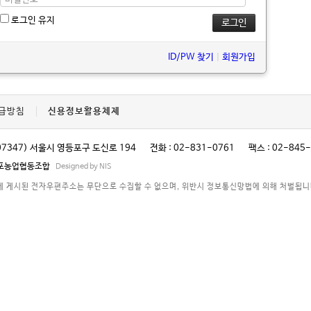
로그인 유지
ID/PW 찾기
|
회원가입
급방침
신용정보활용체제
07347) 서울시 영등포구 도신로 194
전화 : 02-831-0761
팩스 : 02-845
영등포농업협동조합
Designed by NIS
 게시된 전자우편주소는 무단으로 수집할 수 없으며, 위반시 정보통신망법에 의해 처벌됩니