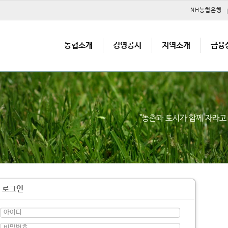
메뉴 건너뛰기
NH농협은행
농협소개
경영공시
지역소개
금융
"농촌과 도시가 함께 자라
로그인