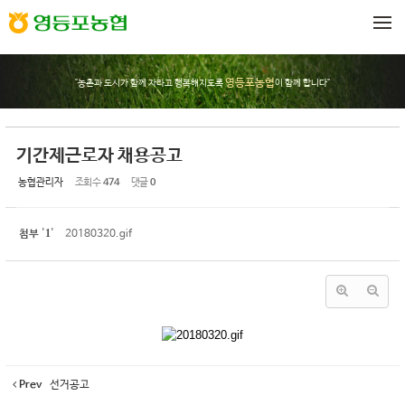
Sketchbook5, 스케치북5
Sketchbook5, 스케치북5
메뉴 건너뛰기
영등포농협
"농촌과 도시가 함께 자라고 행복해지도록
이 함께 합니다"
기간제근로자 채용공고
농협관리자
조회 수
474
댓글
0
1
첨부
'
'
20180320.gif
Prev
선거공고