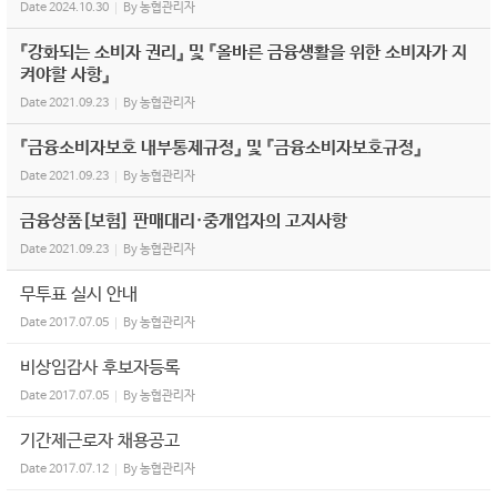
Date
2024.10.30
By
농협관리자
『강화되는 소비자 권리』 및 『올바른 금융생활을 위한 소비자가 지
켜야할 사항』
Date
2021.09.23
By
농협관리자
『금융소비자보호 내부통제규정』 및 『금융소비자보호규정』
Date
2021.09.23
By
농협관리자
금융상품[보험] 판매대리·중개업자의 고지사항
Date
2021.09.23
By
농협관리자
무투표 실시 안내
Date
2017.07.05
By
농협관리자
비상임감사 후보자등록
Date
2017.07.05
By
농협관리자
기간제근로자 채용공고
Date
2017.07.12
By
농협관리자