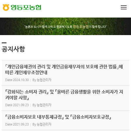
Sketchbook5, 스케치북5
Sketchbook5, 스케치북5
메뉴 건너뛰기
영등포농협
"농촌과 도시가 함께 자라고 행복해지도록
이 함께 합니다"
공지사항
「개인금융채권의 관리 및 개인금융채무자의 보호에 관한 법률」에
따른 개인채무조정안내
Date
2024.10.30
By
농협관리자
『강화되는 소비자 권리』 및 『올바른 금융생활을 위한 소비자가 지
켜야할 사항』
Date
2021.09.23
By
농협관리자
『금융소비자보호 내부통제규정』 및 『금융소비자보호규정』
Date
2021.09.23
By
농협관리자