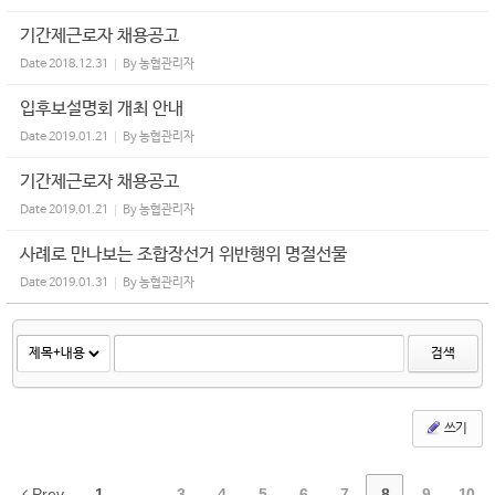
기간제근로자 채용공고
Date
2018.12.31
By
농협관리자
입후보설명회 개최 안내
Date
2019.01.21
By
농협관리자
기간제근로자 채용공고
Date
2019.01.21
By
농협관리자
사례로 만나보는 조합장선거 위반행위 명절선물
Date
2019.01.31
By
농협관리자
검색
쓰기
Prev
1
...
3
4
5
6
7
8
9
10