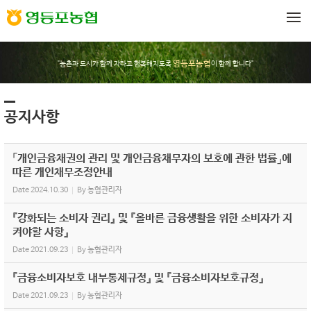
Sketchbook5, 스케치북5
Sketchbook5, 스케치북5
메뉴 건너뛰기
영등포농협
"농촌과 도시가 함께 자라고 행복해지도록
이 함께 합니다"
공지사항
「개인금융채권의 관리 및 개인금융채무자의 보호에 관한 법률」에
따른 개인채무조정안내
Date
2024.10.30
By
농협관리자
『강화되는 소비자 권리』 및 『올바른 금융생활을 위한 소비자가 지
켜야할 사항』
Date
2021.09.23
By
농협관리자
『금융소비자보호 내부통제규정』 및 『금융소비자보호규정』
Date
2021.09.23
By
농협관리자