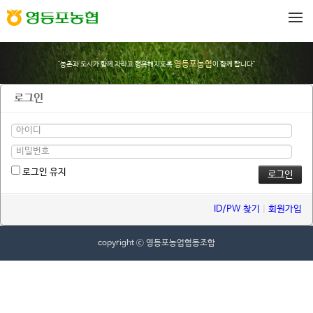
메뉴 건너뛰기
영등포농협
"농촌과 도시가 함께 자라고 행복해지도록
이 함께 합니다"
로그인
로그인 유지
ID/PW 찾기
|
회원가입
copyright ⓒ 영등포농업협동조합