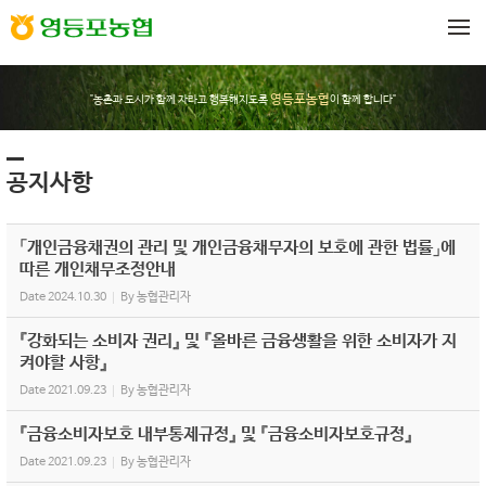
Sketchbook5, 스케치북5
Sketchbook5, 스케치북5
메뉴 건너뛰기
영등포농협
"농촌과 도시가 함께 자라고 행복해지도록
이 함께 합니다"
공지사항
「개인금융채권의 관리 및 개인금융채무자의 보호에 관한 법률」에
따른 개인채무조정안내
Date
2024.10.30
By
농협관리자
『강화되는 소비자 권리』 및 『올바른 금융생활을 위한 소비자가 지
켜야할 사항』
Date
2021.09.23
By
농협관리자
『금융소비자보호 내부통제규정』 및 『금융소비자보호규정』
Date
2021.09.23
By
농협관리자