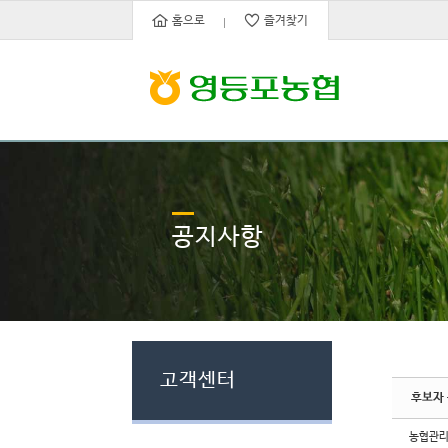
Sketchbook5, 스케치북5
Sketchbook5, 스케치북5
홈으로
즐겨찾기
공지사항
고객센터
후보자
농협관