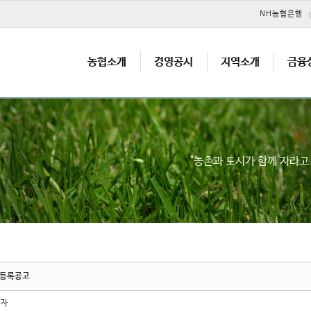
메뉴 건너뛰기
NH농협은행
농협소개
경영공시
지역소개
금융
"농촌과 도시가 함께 자라
 등록공고
리자