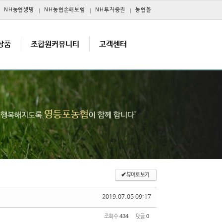
NH농협생명
NH농협손해보험
NH투자증권
농협몰
상품
조합원커뮤니티
고객센터
영등포농협
고 행복해지도록
이 함께 합니다"
✔
뷰어로 보기
2019.07.05 09:17
조회 수
434
댓글
0