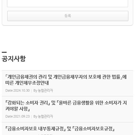
공지사항
「개인금융채권의 관리 및 개인금융채무자의 보호에 관한 법률」에
따른 개인채무조정안내
Date
2024.10.30
By
농협관리자
『강화되는 소비자 권리』 및 『올바른 금융생활을 위한 소비자가 지
켜야할 사항』
Date
2021.09.23
By
농협관리자
『금융소비자보호 내부통제규정』 및 『금융소비자보호규정』