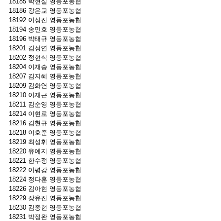
18185 박현실 영등포농협
18186 강은교 영등포농협
18192 이성진 영등포농협
18194 송민호 영등포농협
18196 박태규 영등포농협
18201 김성연 영등포농협
18202 정현식 영등포농협
18204 이재승 영등포농협
18207 김지혜 영등포농협
18209 김화연 영등포농협
18210 이재근 영등포농협
18211 김순영 영등포농협
18214 이현로 영등포농협
18216 김현규 영등포농협
18218 이호준 영등포농협
18219 최성휘 영등포농협
18220 유예지 영등포농협
18221 한수정 영등포농협
18222 이평강 영등포농협
18224 정다훈 영등포농협
18226 김아현 영등포농협
18229 장유진 영등포농협
18230 김종현 영등포농협
18231 박정완 영등포농협