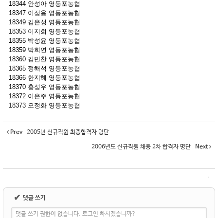
18344 안성아 영등포농협
18347 이정용 영등포농협
18349 김은성 영등포농협
18353 이지희 영등포농협
18355 박성윤 영등포농협
18359 박희연 영등포농협
18360 김민찬 영등포농협
18365 정해석 영등포농협
18366 한지혜 영등포농협
18370 홍성우 영등포농협
18372 이은주 영등포농협
18373 오정화 영등포농협
Prev
2005년 신규직원 최종합격자 명단
2006년도 신규직원 채용 2차 합격자 명단
Next
✔
댓글 쓰기
댓글 쓰기 권한이 없습니다. 로그인 하시겠습니까?