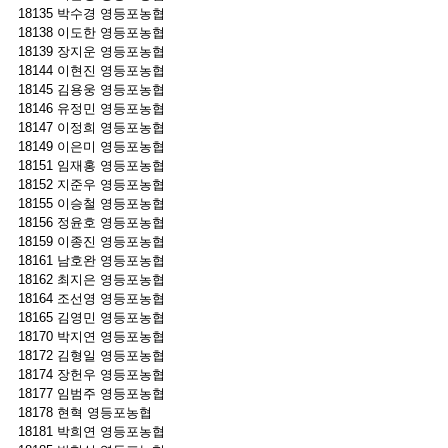
18135 박수경 영등포농협
18138 이도한 영등포농협
18139 장지운 영등포농협
18144 이현진 영등포농협
18145 김용웅 영등포농협
18146 유정민 영등포농협
18147 이정희 영등포농협
18149 이은미 영등포농협
18151 임재홍 영등포농협
18152 지준우 영등포농협
18155 이승철 영등포농협
18156 정윤호 영등포농협
18159 이종진 영등포농협
18161 남호완 영등포농협
18162 최지은 영등포농협
18164 조선영 영등포농협
18165 김영민 영등포농협
18170 박지연 영등포농협
18172 김형일 영등포농협
18174 장헌우 영등포농협
18177 임범주 영등포농협
18178 현혁 영등포농협
18181 박희연 영등포농협