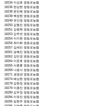
18234 이성호 영등포농협
18236 한상현 영등포농협
18238 문민혜 영등포농협
18239 백장현 영등포농협
18249 유인영 영등포농협
18250 김형진 영등포농협
18251 강원혁 영등포농협
18253 강주연 영등포농협
18254 이지현 영등포농협
18256 최미화 영등포농협
18257 김세민 영등포농협
18261 송혜진 영등포농협
18262 강민경 영등포농협
18264 이준호 영등포농협
18265 서종훈 영등포농협
18268 나응식 영등포농협
18271 권영관 영등포농협
18274 배상현 영등포농협
18278 김현정 영등포농협
18279 이종진 영등포농협
18280 김우정 영등포농협
18284 이유진 영등포농협
18285 임현주 영등포농협
18286 김영록 영등포농협