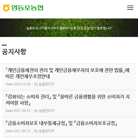
Sketchbook5, 스케치북5
Sketchbook5, 스케치북5
메뉴 건너뛰기
영등포농협
"농촌과 도시가 함께 자라고 행복해지도록
이 함께 합니다"
공지사항
「개인금융채권의 관리 및 개인금융채무자의 보호에 관한 법률」에
따른 개인채무조정안내
Date
2024.10.30
By
농협관리자
『강화되는 소비자 권리』 및 『올바른 금융생활을 위한 소비자가 지
켜야할 사항』
Date
2021.09.23
By
농협관리자
『금융소비자보호 내부통제규정』 및 『금융소비자보호규정』
Date
2021.09.23
By
농협관리자