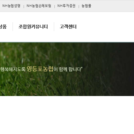
NH농협생명
NH농협손해보험
NH투자증권
농협몰
상품
조합원커뮤니티
고객센터
영등포농협
고 행복해지도록
이 함께 합니다"