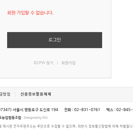
회원 가입할 수 없습니다.
로그인
ID/PW 찾기
회원가입
|
급방침
신용정보활용체제
07347) 서울시 영등포구 도신로 194
전화 : 02-831-0761
팩스 : 02-845
영등포농업협동조합
Designed by NIS
 게시된 전자우편주소는 무단으로 수집할 수 없으며, 위반시 정보통신망법에 의해 처벌됩니