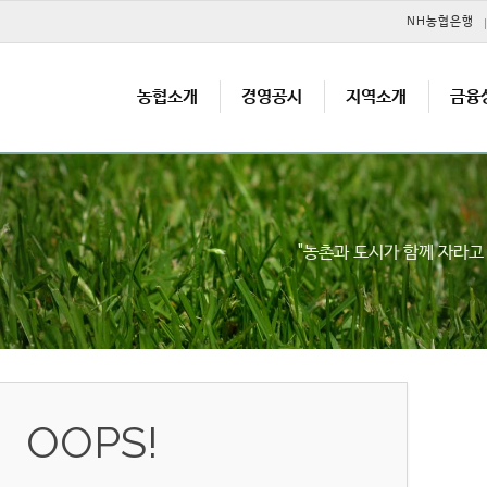
메뉴 건너뛰기
NH농협은행
농협소개
경영공시
지역소개
금융
"농촌과 도시가 함께 자라
OOPS!