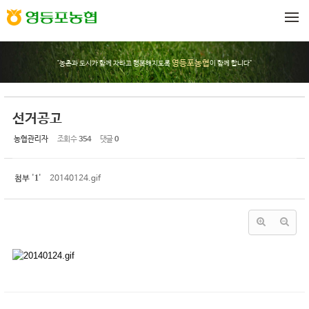
Sketchbook5, 스케치북5
Sketchbook5, 스케치북5
메뉴 건너뛰기
영등포농협
"농촌과 도시가 함께 자라고 행복해지도록
이 함께 합니다"
선거공고
농협관리자
조회 수
354
댓글
0
1
첨부
'
'
20140124.gif