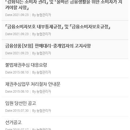
『강화되는 소비자 권리』 및 『올바른 금융생활을 위한 소비자가 지
켜야할 사항』
Date
2021.09.23
By
농협관리자
『금융소비자보호 내부통제규정』 및 『금융소비자보호규정』
Date
2021.09.23
By
농협관리자
금융상품[보험] 판매대리·중개업자의 고지사항
Date
2021.09.23
By
농협관리자
불법채권추심 대응요령
Date
2015.08.10
By
농협관리자
채권추심업무 처리절차 안내문
Date
2015.08.10
By
농협관리자
임원 당선인 공고
Date
2015.07.30
By
농협관리자
선거공고