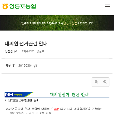
Sketchbook5, 스케치북5
Sketchbook5, 스케치북5
메뉴 건너뛰기
영등포농협
"농촌과 도시가 함께 자라고 행복해지도록
이 함께 합니다"
대의원 선거관련 안내
농협관리자
조회 수
292
댓글
0
1
첨부
'
'
20150304.gif