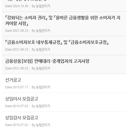
Date
2024.10.30
By
농협관리자
『강화되는 소비자 권리』 및 『올바른 금융생활을 위한 소비자가 지
켜야할 사항』
Date
2021.09.23
By
농협관리자
『금융소비자보호 내부통제규정』 및 『금융소비자보호규정』
Date
2021.09.23
By
농협관리자
금융상품[보험] 판매대리·중개업자의 고지사항
Date
2021.09.23
By
농협관리자
선거공고
Date
2015.07.17
By
농협관리자
상임이사 모집공고
Date
2015.07.03
By
농협관리자
상임감사 모집공고
Date
2015.07.02
By
농협관리자