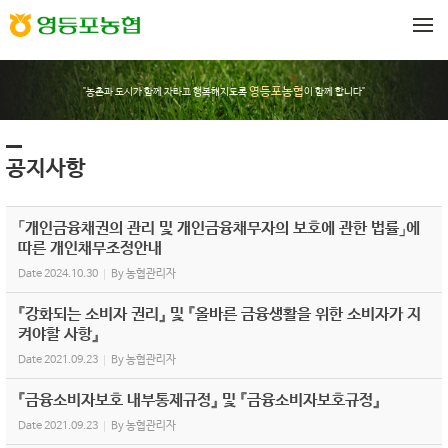
Sketchbook5, 스케치북5
Sketchbook5, 스케치북5
메뉴 건너뛰기
영등포농협
"농촌과 도시가 함께 자라고 행복해지도록
이 함께 합니다"
공지사항
「개인금융채권의 관리 및 개인금융채무자의 보호에 관한 법률」에
따른 개인채무조정안내
Date
2024.10.30
By
농협관리자
『강화되는 소비자 권리』 및 『올바른 금융생활을 위한 소비자가 지
켜야할 사항』
Date
2021.09.23
By
농협관리자
『금융소비자보호 내부통제규정』 및 『금융소비자보호규정』
Date
2021.09.23
By
농협관리자