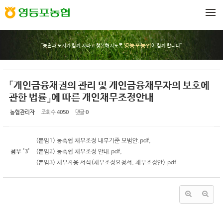
Sketchbook5, 스케치북5
Sketchbook5, 스케치북5
메뉴 건너뛰기
영등포농협
"농촌과 도시가 함께 자라고 행복해지도록
이 함께 합니다"
「개인금융채권의 관리 및 개인금융채무자의 보호에
관한 법률」에 따른 개인채무조정안내
농협관리자
조회 수
4050
댓글
0
(붙임1) 농축협 채무조정 내부기준 모범안.pdf
,
3
첨부
'
'
(붙임2) 농축협 채무조정 안내.pdf
,
(붙임3) 채무자용 서식(채무조정요청서, 채무조정안).pdf