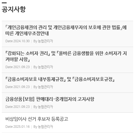
공지사항
「개인금융채권의 관리 및 개인금융채무자의 보호에 관한 법률」에
따른 개인채무조정안내
Date
2024.10.30
By
농협관리자
『강화되는 소비자 권리』 및 『올바른 금융생활을 위한 소비자가 지
켜야할 사항』
Date
2021.09.23
By
농협관리자
『금융소비자보호 내부통제규정』 및 『금융소비자보호규정』
Date
2021.09.23
By
농협관리자
금융상품[보험] 판매대리·중개업자의 고지사항
Date
2021.09.23
By
농협관리자
비상임이사 선거 후보자 등록공고
Date
2025.01.16
By
농협관리자