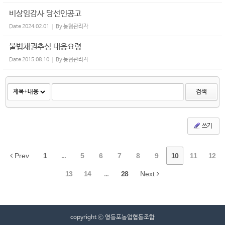
비상임감사 당선인공고
Date
2024.02.01
By
농협관리자
불법채권추심 대응요령
Date
2015.08.10
By
농협관리자
검색
쓰기
Prev
1
...
5
6
7
8
9
10
11
12
13
14
...
28
Next
copyright ⓒ 영등포농업협동조합