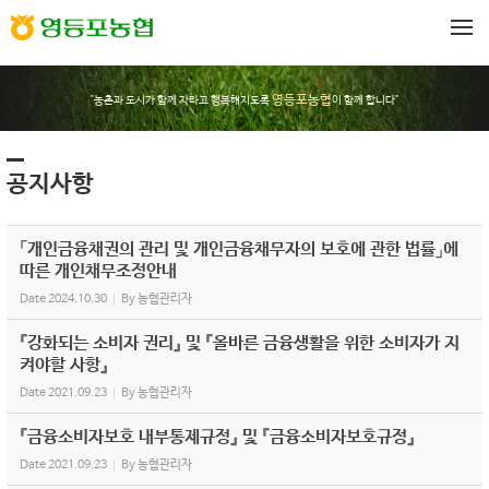
Sketchbook5, 스케치북5
Sketchbook5, 스케치북5
메뉴 건너뛰기
영등포농협
"농촌과 도시가 함께 자라고 행복해지도록
이 함께 합니다"
공지사항
「개인금융채권의 관리 및 개인금융채무자의 보호에 관한 법률」에
따른 개인채무조정안내
Date
2024.10.30
By
농협관리자
『강화되는 소비자 권리』 및 『올바른 금융생활을 위한 소비자가 지
켜야할 사항』
Date
2021.09.23
By
농협관리자
『금융소비자보호 내부통제규정』 및 『금융소비자보호규정』
Date
2021.09.23
By
농협관리자