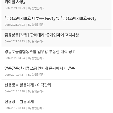
켜야할 사항』
Date
2021.09.23
By
농협관리자
『금융소비자보호 내부통제규정』 및 『금융소비자보호규정』
Date
2021.09.23
By
농협관리자
금융상품[보험] 판매대리·중개업자의 고지사항
Date
2021.09.23
By
농협관리자
영등포농업협동조합 업무용 부동산 매각 공고
Date
2026.04.24
By
농협관리자
알쏭달쏭선거법 조합원에게 문자메시지 발송
Date
2019.01.31
By
농협관리자
신용정보 활용체제 : 이력관리
Date
2018.12.28
By
농협관리자
신용정보 활용체제
Date
2017.03.13
By
농협관리자