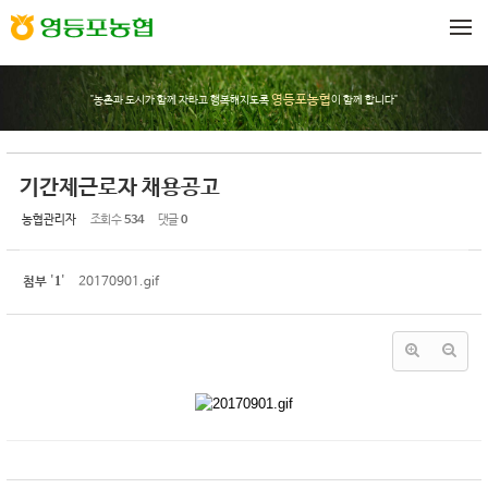
Sketchbook5, 스케치북5
Sketchbook5, 스케치북5
메뉴 건너뛰기
영등포농협
"농촌과 도시가 함께 자라고 행복해지도록
이 함께 합니다"
기간제근로자 채용공고
농협관리자
조회 수
534
댓글
0
1
첨부
'
'
20170901.gif