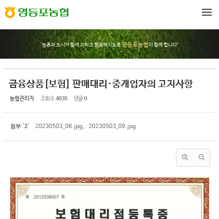
Sketchbook5, 스케치북5
Sketchbook5, 스케치북5
메뉴 건너뛰기
영등포농협
"농촌과 도시가 함께 자라고 행복해지도록
이 함께 합니다"
금융상품[보험] 판매대리·중개업자의 고지사항
농협관리자
조회 수
4035
댓글
0
2
첨부
'
'
20230503_08.jpg
,
20230503_09.jpg