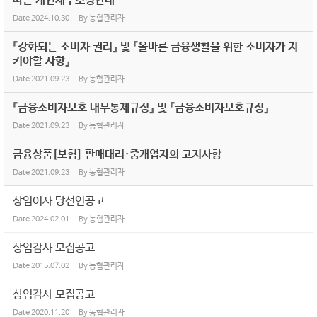
따른 개인채무조정안내
Date
2024.10.30
By
농협관리자
『강화되는 소비자 권리』 및 『올바른 금융생활을 위한 소비자가 지
켜야할 사항』
Date
2021.09.23
By
농협관리자
『금융소비자보호 내부통제규정』 및 『금융소비자보호규정』
Date
2021.09.23
By
농협관리자
금융상품[보험] 판매대리·중개업자의 고지사항
Date
2021.09.23
By
농협관리자
상임이사 당선인공고
Date
2024.02.01
By
농협관리자
상임감사 모집공고
Date
2015.07.02
By
농협관리자
상임감사 모집공고
Date
2020.11.20
By
농협관리자