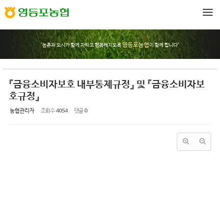
Sketchbook5, 스케치북5
Sketchbook5, 스케치북5
메뉴 건너뛰기
영등포농협
"농촌과 도시가 함께 자라고 행복해지도록
이 함께 합니다"
『금융소비자보호 내부통제규정』 및 『금융소비자보
호규정』
농협관리자
조회 수
4054
댓글
0