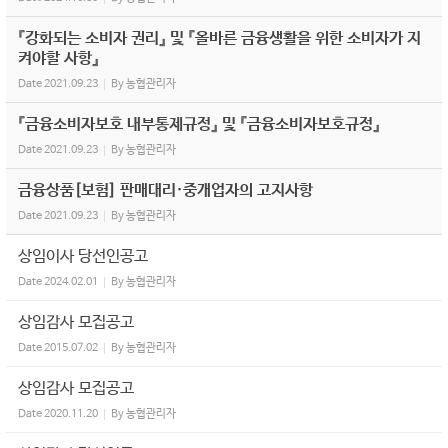
『강화되는 소비자 권리』 및 『올바른 금융생활을 위한 소비자가 지
켜야할 사항』
Date
2021.09.23
By
농협관리자
『금융소비자보호 내부통제규정』 및 『금융소비자보호규정』
Date
2021.09.23
By
농협관리자
금융상품[보험] 판매대리·중개업자의 고지사항
Date
2021.09.23
By
농협관리자
상임이사 당선인공고
Date
2024.02.01
By
농협관리자
상임감사 모집공고
Date
2015.07.02
By
농협관리자
상임감사 모집공고
Date
2020.11.20
By
농협관리자