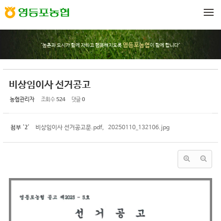
Sketchbook5, 스케치북5
Sketchbook5, 스케치북5
메뉴 건너뛰기
영등포농협
"농촌과 도시가 함께 자라고 행복해지도록
이 함께 합니다"
비상임이사 선거공고
농협관리자
조회 수
524
댓글
0
2
첨부
'
'
비상임이사 선거공고문.pdf
,
20250110_132106.jpg