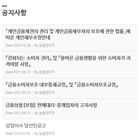
공지사항
「개인금융채권의 관리 및 개인금융채무자의 보호에 관한 법률」에
따른 개인채무조정안내
Date
2024.10.30
By
농협관리자
『강화되는 소비자 권리』 및 『올바른 금융생활을 위한 소비자가 지
켜야할 사항』
Date
2021.09.23
By
농협관리자
『금융소비자보호 내부통제규정』 및 『금융소비자보호규정』
Date
2021.09.23
By
농협관리자
금융상품[보험] 판매대리·중개업자의 고지사항
Date
2021.09.23
By
농협관리자
상임이사 당선인공고
Date
2024.02.01
By
농협관리자