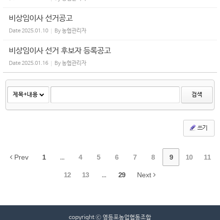
비상임이사 선거공고
Date
2025.01.10
By
농협관리자
비상임이사 선거 후보자 등록공고
Date
2025.01.16
By
농협관리자
검색
쓰기
Prev
1
...
4
5
6
7
8
9
10
11
12
13
...
29
Next
copyright ⓒ 영등포농업협동조합