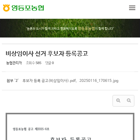
Sketchbook5, 스케치북5
Sketchbook5, 스케치북5
메뉴 건너뛰기
영등포농협
"농촌과 도시가 함께 자라고 행복해지도록
이 함께 합니다"
비상임이사 선거 후보자 등록공고
농협관리자
조회 수
585
댓글
0
2
첨부
'
'
후보자 등록 공고(비상임이사).pdf
,
20250116_170615.jpg