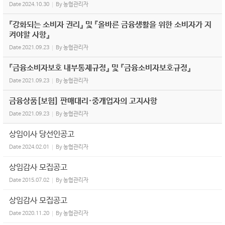
Date
2024.10.30
By
농협관리자
『강화되는 소비자 권리』 및 『올바른 금융생활을 위한 소비자가 지
켜야할 사항』
Date
2021.09.23
By
농협관리자
『금융소비자보호 내부통제규정』 및 『금융소비자보호규정』
Date
2021.09.23
By
농협관리자
금융상품[보험] 판매대리·중개업자의 고지사항
Date
2021.09.23
By
농협관리자
상임이사 당선인공고
Date
2024.02.01
By
농협관리자
상임감사 모집공고
Date
2015.07.02
By
농협관리자
상임감사 모집공고
Date
2020.11.20
By
농협관리자