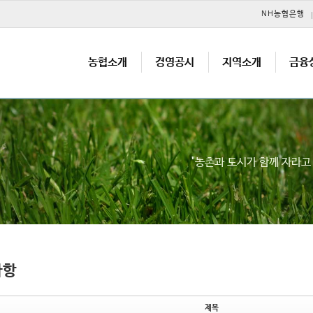
메뉴 건너뛰기
NH농협은행
농협소개
경영공시
지역소개
금융
"농촌과 도시가 함께 자라
사항
제목