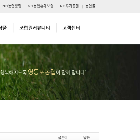
NH농협생명
NH농협손해보험
NH투자증권
농협몰
상품
조합원커뮤니티
고객센터
영등포농협
고 행복해지도록
이 함께 합니다"
글쓴이
날짜