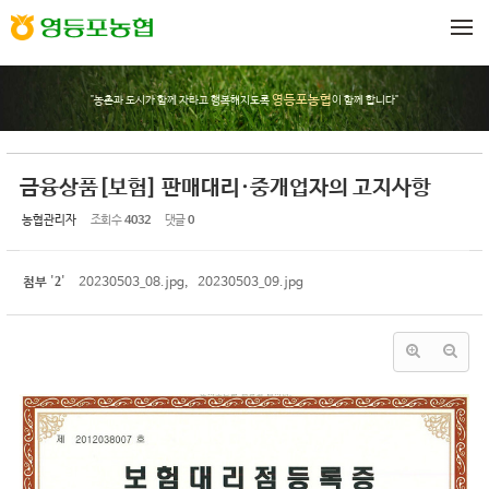
Sketchbook5, 스케치북5
Sketchbook5, 스케치북5
메뉴 건너뛰기
영등포농협
"농촌과 도시가 함께 자라고 행복해지도록
이 함께 합니다"
금융상품[보험] 판매대리·중개업자의 고지사항
농협관리자
조회 수
4032
댓글
0
2
첨부
'
'
20230503_08.jpg
,
20230503_09.jpg