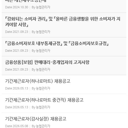
따른 개인채무조정안내
Date
2024.10.30
By
농협관리자
『강화되는 소비자 권리』 및 『올바른 금융생활을 위한 소비자가 지
켜야할 사항』
Date
2021.09.23
By
농협관리자
『금융소비자보호 내부통제규정』 및 『금융소비자보호규정』
Date
2021.09.23
By
농협관리자
금융상품[보험] 판매대리·중개업자의 고지사항
Date
2021.09.23
By
농협관리자
기간제근로자(하나로마트) 채용공고
Date
2026.05.13
By
농협관리자
기간제근로자(하나로마트 중견직) 채용공고
Date
2026.05.13
By
농협관리자
기간제근로자(감사실장) 채용공고
Date
2026.05.08
By
농협관리자